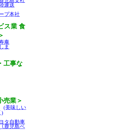
鹿児島支社
陸運送
ープ本社
ビス業 食
＞
寿庵
しま
・工事な
小売業＞
(美味しい
ﾞ)
ヨタ自動車
ﾄﾛ（鹿児島ベ