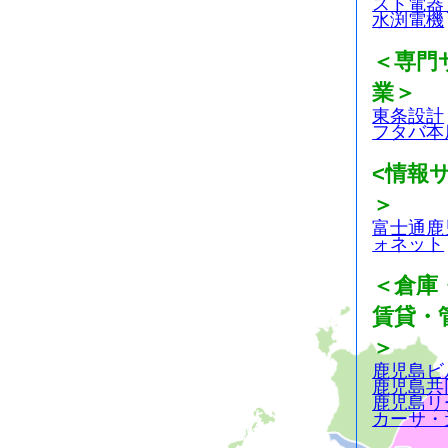
スト電器
水渕電機
＜専門
業＞
東条設計
フタバ本
<情報
＞
富士通鹿
ォネット
＜倉庫
賃貸・
＞
鹿児島ビ
鹿児島共
鹿児島リ
カーサ・