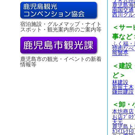
ＪＲ九州
鹿児島海
南国交通
西川グル
宿泊施設・グルメマップ・ナイト
＜サー
スポット・観光案内所のご案内等
事など
ふく福・
焼肉なべ
熊襲亭
鹿児島市の観光・イベントの新着
情報等
＜建設
ど＞
林建設
新留土木
鎌田建設
＜卸・
本坊商店
お店ﾌﾞﾛｸ
天元
鹿児島ト
ｶｺｲｴﾚｸ