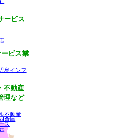
）
サービス
店
サービス業
児島インフ
・不動産
管理など
ル不動産
同倉庫
ース
元