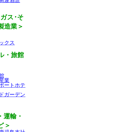
開運酒造
･ガス･そ
製造業＞
ックス
ル・旅館
館
産業
ポートホテ
ドガーデン
・運輸・
ど＞