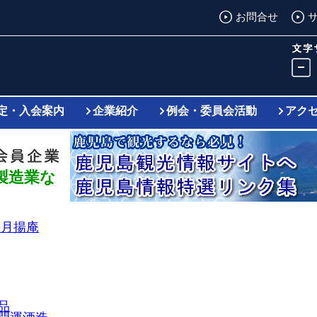
お問合せ
定・入会案内
企業紹介
例会・委員会活動
アク
製造業な
 月揚庵
品