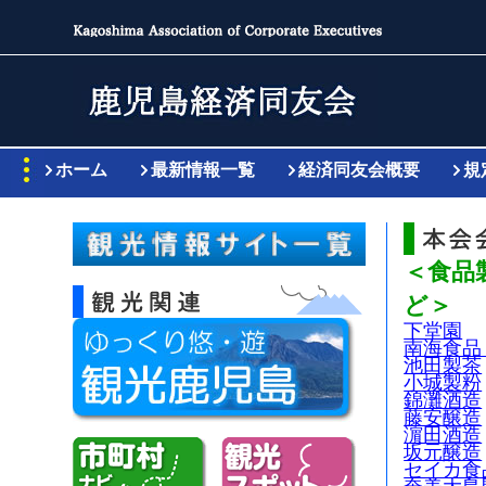
ホーム
最新情報一覧
経済同友会概要
規
＜食品
ど＞
下堂園
南海食品
池田製茶
小城製粉
錦灘酒造
藤安醸造
濵田酒造
坂元醸造
セイカ食