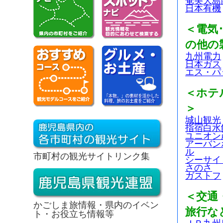
奄美大島
日本有機
＜電気
の他の
九州電力
日本ガス
エス・パ
＜ホテ
＞
城山観光
指宿白水
ユニオン
アーバン
ル
市町村の観光サイトリンク集
シーサイ
さのさ
ガストフ
＜交通
かごしま旅情報・県内のイベン
旅行な
ト・お役立ち情報等