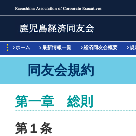
ホーム
最新情報一覧
経済同友会概要
規
同友会規約
第一章 総則
第１条