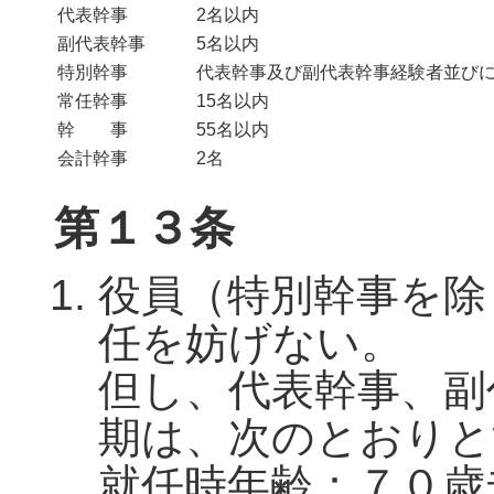
代表幹事
2名以内
副代表幹事
5名以内
特別幹事
代表幹事及び副代表幹事経験者並び
常任幹事
15名以内
幹 事
55名以内
会計幹事
2名
第１３条
役員（特別幹事を除
任を妨げない。
但し、代表幹事、副
期は、次のとおりと
就任時年齢：７０歳