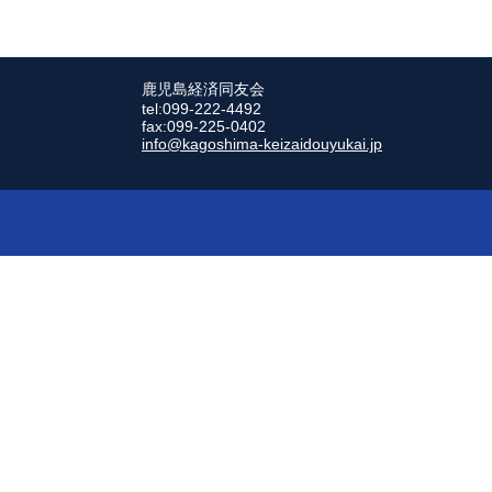
鹿児島経済同友会
tel:099-222-4492
fax:099-225-0402
info@kagoshima-keizaidouyukai.jp